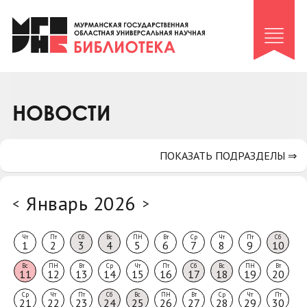
Клуб «Гиря и сельдерей»
Клуб «Семейный архив»
Клуб гидов
Коллегам
НОВОСТИ
Контакты
ПОКАЗАТЬ ПОДРАЗДЕЛЫ ⇒
Январь 2026
<
>
Чт
Пт
Сб
Вс
ПН
Вт
Ср
Чт
Пт
Сб
1
2
3
4
5
6
7
8
9
10
Вс
ПН
Вт
Ср
Чт
Пт
Сб
Вс
ПН
Вт
11
12
13
14
15
16
17
18
19
20
Ср
Чт
Пт
Сб
Вс
ПН
Вт
Ср
Чт
Пт
21
22
23
24
25
26
27
28
29
30