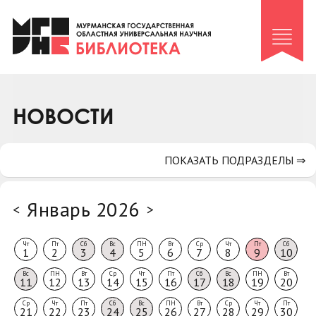
Клуб «Гиря и сельдерей»
Клуб «Семейный архив»
Клуб гидов
Коллегам
НОВОСТИ
Контакты
ПОКАЗАТЬ ПОДРАЗДЕЛЫ ⇒
Январь 2026
<
>
Чт
Пт
Сб
Вс
ПН
Вт
Ср
Чт
Пт
Сб
1
2
3
4
5
6
7
8
9
10
Вс
ПН
Вт
Ср
Чт
Пт
Сб
Вс
ПН
Вт
11
12
13
14
15
16
17
18
19
20
Ср
Чт
Пт
Сб
Вс
ПН
Вт
Ср
Чт
Пт
21
22
23
24
25
26
27
28
29
30