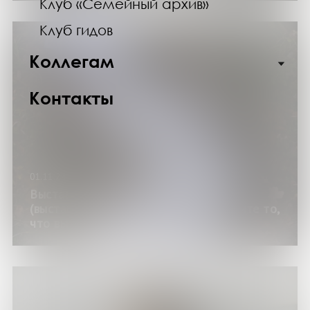
Клуб «Семейный архив»
Клуб гидов
Коллегам
Контакты
01.11.24
Выставка «Прогулки с писателями»
(выставка из годового цикла «Возьмите то,
что вы просили!»)