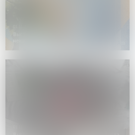
01.11.24
Выставка «Увидеть невидимое, узнать
неизвестное»
01.11.24
Выставка «Детская литература» (из цикла