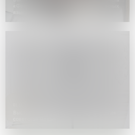
«Феерия жанров: издания на иностранных
языках»)
01.11.24
Выставка «Ретровыкройки: по страницам
советской моды»