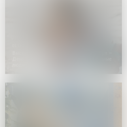
01.11.24
Выставка «Разговор о маме» (26 ноября –
День матери) (цикл «7я», проект «Родные
люди»)