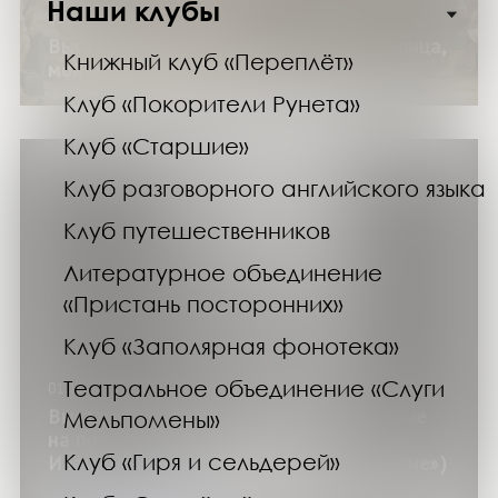
Наши клубы
01.11.24
Выставка «Мой адрес – не дом и не улица,
Книжный клуб «Переплёт»
мой адрес – родная страна»
Клуб «Покорители Рунета»
Клуб «Старшие»
Клуб разговорного английского языка
Клуб путешественников
Литературное объединение
«Пристань посторонних»
Клуб «Заполярная фонотека»
Театральное объединение «Слуги
01.11.24
Выставка «Северный полюс-1. Мы первые
Мельпомены»
на полюсе!» (130 лет со дня рождения
Клуб «Гиря и сельдерей»
Ивана Папанина) (цикл «Великие русские»)