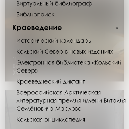
Виртуальный библиограф
Библиопоиск
Краеведение
Исторический календарь
Кольский Север в новых изданиях
01.11.24
Электронная библиотека «Кольский
Выставка «Литературная биография»
Север»
(проект «ЛИТПРОСВЕТ»)
Краеведческий диктант
Всероссийская Арктическая
литературная премия имени Виталия
Семёновича Маслова
Кольская энциклопедия