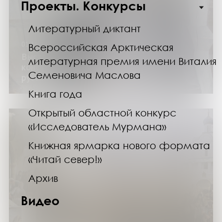
Проекты. Конкурсы
Литературный диктант
01.11.24
Всероссийская Арктическая
Выставка «Михаил Калашников: солдат,
литературная премия имени Виталия
конструктор, легенда» (цикл «Великие
Семеновича Маслова
русские»)
Книга года
Открытый областной конкурс
«Исследователь Мурмана»
Книжная ярмарка нового формата
«Читай север!»
Архив
Видео