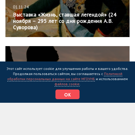
01.11.24
Выставка «Жизнь, ставшая легендой» (24
ноября – 295 лет со дня рождения А.В.
Суворова)
Этот сайт использует cookie для улучшения работы и вашего удобства.
Продолжая пользоваться сайтом, вы соглашаетесь с
Политикой
обработки персональных данных на сайте МГОУНБ
и использованием
файлов cookie
.
ОК
01.11.24
Выставка «Книги на все времена: Для
детей и не только…» (просветительский
проект «Вселенная «Литературного
диктанта»)