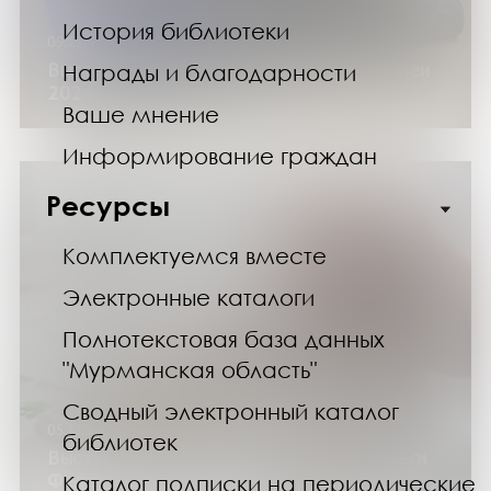
История библиотеки
09.11.24
Выставка изданий «Литературные юбилеи
Награды и благодарности
2024»
Ваше мнение
Информирование граждан
Ресурсы
Комплектуемся вместе
Электронные каталоги
Полнотекстовая база данных
"Мурманская область"
Сводный электронный каталог
05.11.24
библиотек
Выставка работ в технике акварель Ольги
Федоровой-Толстой
Каталог подписки на периодические