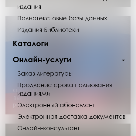
издания
Полнотекстовые базы данных
Издания Библиотеки
Каталоги
Онлайн-услуги
Заказ литературы
Продление срока пользования
01.11.24
изданиями
Выставка изданий «История, одетая в
Электронный абонемент
роман» (ко Дню народного единства)
Электронная доставка документов
Онлайн-консультант