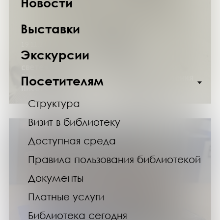
Новости
Выставки
19.11.24
Экскурсии
Выставка «Мне нужно то, чего нет на
свете»: к 155-летию со дня рождения
Зинаиды Гиппиус (проект «День рождения
Посетителям
писателя в «Научке»)
Структура
Визит в библиотеку
Доступная среда
Правила пользования библиотекой
Документы
Платные услуги
Библиотека сегодня