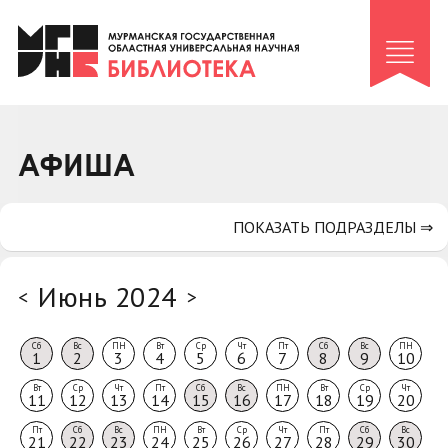
Клуб «Гиря и сельдерей»
Клуб «Семейный архив»
Клуб гидов
Коллегам
АФИША
Контакты
ПОКАЗАТЬ ПОДРАЗДЕЛЫ ⇒
Июнь 2024
<
>
Сб
Вс
ПН
Вт
Ср
Чт
Пт
Сб
Вс
ПН
1
2
3
4
5
6
7
8
9
10
Вт
Ср
Чт
Пт
Сб
Вс
ПН
Вт
Ср
Чт
11
12
13
14
15
16
17
18
19
20
Пт
Сб
Вс
ПН
Вт
Ср
Чт
Пт
Сб
Вс
21
22
23
24
25
26
27
28
29
30