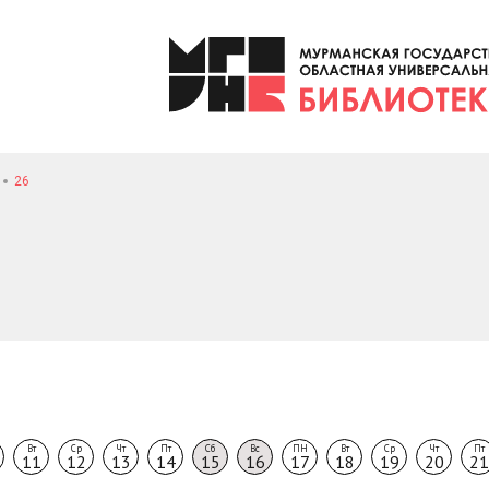
26
Вт
Ср
Чт
Пт
Сб
Вс
ПН
Вт
Ср
Чт
Пт
11
12
13
14
15
16
17
18
19
20
21