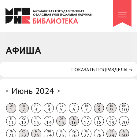
Клуб «Гиря и сельдерей»
Клуб «Семейный архив»
Клуб гидов
Коллегам
АФИША
Контакты
ПОКАЗАТЬ ПОДРАЗДЕЛЫ ⇒
Июнь 2024
<
>
Сб
Вс
ПН
Вт
Ср
Чт
Пт
Сб
Вс
ПН
1
2
3
4
5
6
7
8
9
10
Вт
Ср
Чт
Пт
Сб
Вс
ПН
Вт
Ср
Чт
11
12
13
14
15
16
17
18
19
20
Пт
Сб
Вс
ПН
Вт
Ср
Чт
Пт
Сб
Вс
21
22
23
24
25
26
27
28
29
30