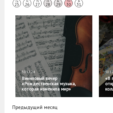
Ср
Чт
Пт
Сб
Вс
ПН
Вт
25
26
27
28
29
30
31
30.12.24
30.1
Виниловый вечер
«В 
«Рождественская музыка,
отк
которая изменила мир»
кол
Предыдущий месяц