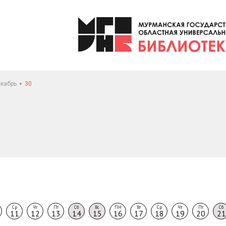
кабрь
30
Ср
Чт
Пт
Сб
Вс
ПН
Вт
Ср
Чт
Пт
Сб
11
12
13
14
15
16
17
18
19
20
21