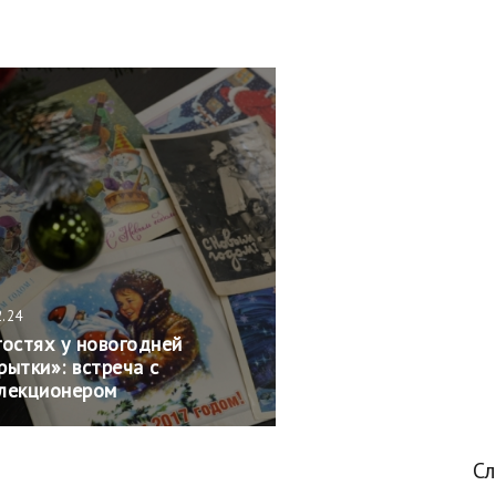
2.24
гостях у новогодней
рытки»: встреча с
лекционером
С