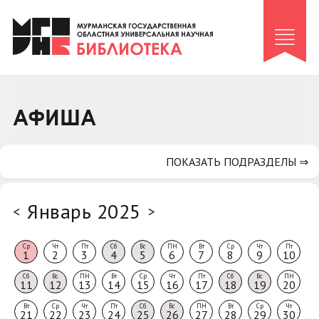
Клуб «Гиря и сельдерей»
Клуб «Семейный архив»
Клуб гидов
Коллегам
АФИША
Контакты
ПОКАЗАТЬ ПОДРАЗДЕЛЫ ⇒
Январь 2025
<
>
Ср
Чт
Пт
Сб
Вс
ПН
Вт
Ср
Чт
Пт
1
2
3
4
5
6
7
8
9
10
Сб
Вс
ПН
Вт
Ср
Чт
Пт
Сб
Вс
ПН
11
12
13
14
15
16
17
18
19
20
Вт
Ср
Чт
Пт
Сб
Вс
ПН
Вт
Ср
Чт
21
22
23
24
25
26
27
28
29
30