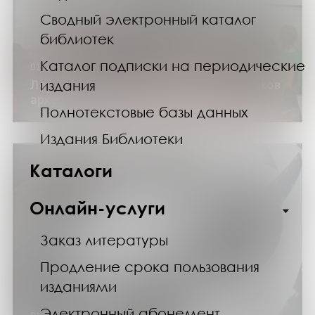
Сводный электронный каталог
библиотек
Каталог подписки на периодические
01.02.25
Лекция «10 самых интересных памятников
издания
археологии Мурманской области»
Полнотекстовые базы данных
Издания Библиотеки
Каталоги
Онлайн-услуги
Заказ литературы
Продление срока пользования
изданиями
Электронный абонемент