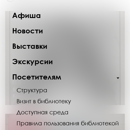
Афиша
Новости
Выставки
Экскурсии
Посетителям
01.02.25
Встреча с московским режиссёром
Структура
Кристиной Звыковой
Визит в библиотеку
Доступная среда
Правила пользования библиотекой