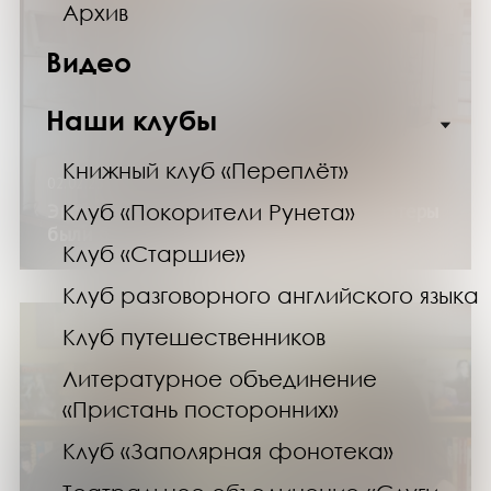
Архив
Видео
Наши клубы
Книжный клуб «Переплёт»
02.02.25
Экскурсия по выставке «Когда компьютеры
Клуб «Покорители Рунета»
были большими»
Клуб «Старшие»
Клуб разговорного английского языка
Клуб путешественников
Литературное объединение
«Пристань посторонних»
Клуб «Заполярная фонотека»