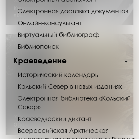
01.02.25
Кинопоказ документального фильма
Электронная доставка документов
«Выжить на полюсе холода»
Онлайн-консультант
Виртуальный библиограф
Библиопоиск
Краеведение
Исторический календарь
Кольский Север в новых изданиях
Электронная библиотека «Кольский
Север»
01.02.25
Краеведческий диктант
Открытие выставки «Рельефы»
Всероссийская Арктическая