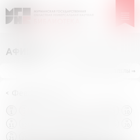
АФИША
ПОКАЗАТЬ ПОДРАЗДЕЛЫ ⇒
Февраль 2025
<
>
Сб
Вс
ПН
Вт
Ср
Чт
Пт
Сб
Вс
ПН
1
2
3
4
5
6
7
8
9
10
Вт
Ср
Чт
Пт
Сб
Вс
ПН
Вт
Ср
Чт
11
12
13
14
15
16
17
18
19
20
Пт
Сб
Вс
ПН
Вт
Ср
Чт
Пт
21
22
23
24
25
26
27
28