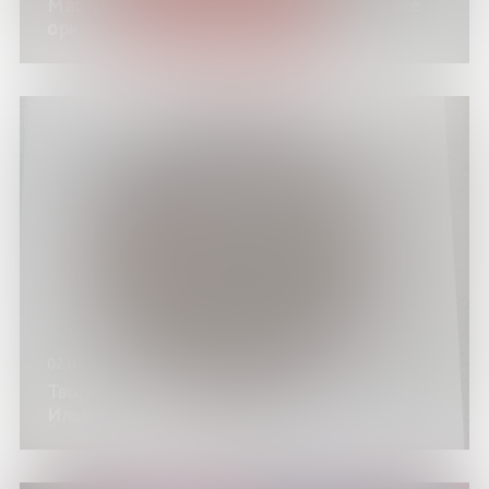
Мастер-класс «Мини-блокнота в технике
оригами»
02.02.25
Творческий вечер Александра Рыжова и
Ильи Виноградова