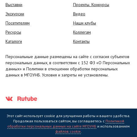
Выставки
Проекты. Конкурсы
Экскурсии
Видео
Посетителям
Наши клубы
Ресурсы
Коллегам
Каталоги
Контакты
Персональные данные размещены на сайте с согласия субъектов
персональных данных, в соответствии с 152 ФЗ «О Персональных
данных» и Политики в отношении обработки персональных
данных в МГОУНБ. Условия и запреты не установлены.
Этот сайт использует cookie для улучшения работы и вашего удобства.
Продолжая пользоваться сайтом, вы соглашаетесь с
Политикой
обработки персональных данных на сайте МГОУНБ
и использованием
Государственное областное бюджетное учреждение культуры
файлов cookie
.
"Мурманская государственная областная универсальная научная