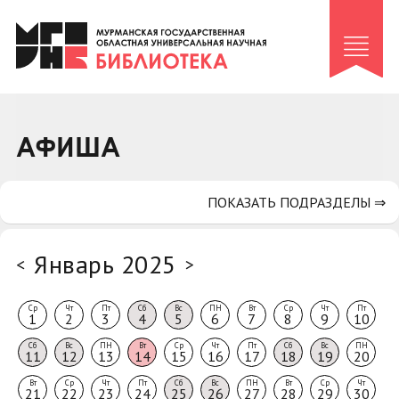
Клуб «Гиря и сельдерей»
Клуб «Семейный архив»
Клуб гидов
Коллегам
АФИША
Контакты
ПОКАЗАТЬ ПОДРАЗДЕЛЫ ⇒
Январь 2025
<
>
Ср
Чт
Пт
Сб
Вс
ПН
Вт
Ср
Чт
Пт
1
2
3
4
5
6
7
8
9
10
Сб
Вс
ПН
Вт
Ср
Чт
Пт
Сб
Вс
ПН
11
12
13
14
15
16
17
18
19
20
Вт
Ср
Чт
Пт
Сб
Вс
ПН
Вт
Ср
Чт
21
22
23
24
25
26
27
28
29
30