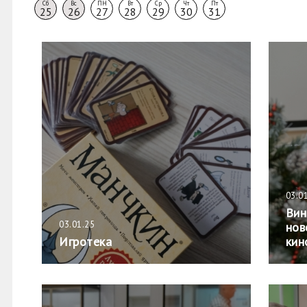
Сб
Вс
ПН
Вт
Ср
Чт
Пт
25
26
27
28
29
30
31
03.0
Вин
03.01.25
нов
Игротека
кин