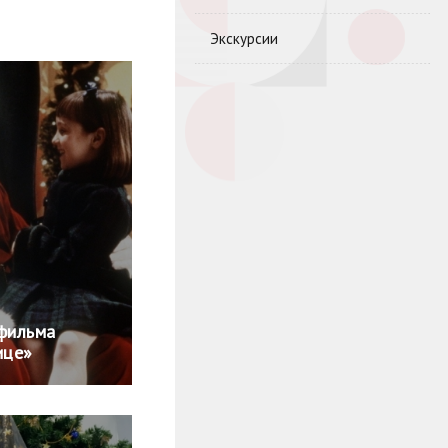
Экскурсии
 фильма
ице»