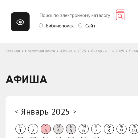
Библиопоиск
Сайт
Главная
Новостная лента
Афиша
2025
Январь
3
2025
Янва
АФИША
Январь 2025
<
>
Ср
Чт
Пт
Сб
Вс
ПН
Вт
Ср
Чт
Пт
1
2
3
4
5
6
7
8
9
10