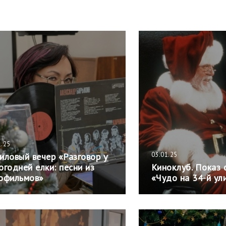
1.25
03.01.25
иловый вечер «Разговор у
огодней елки: песни из
Киноклуб. Показ
офильмов»
«Чудо на 34-й ул