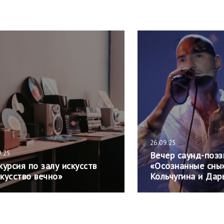
26.09.25
9.25
Вечер саунд-поэз
курсия по залу искусств
«Осознанные сны
кусство вечно»
Кольчугина и Дар