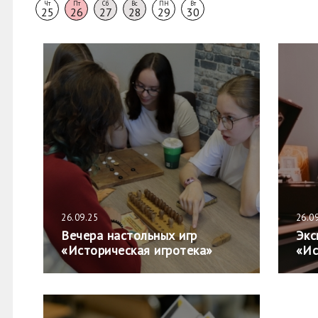
Чт
Пт
Сб
Вс
ПН
Вт
25
26
27
28
29
30
26.09.25
26.0
Вечера настольных игр
Экс
«Историческая игротека»
«Ис