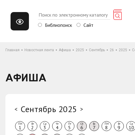
Библиопоиск
Сайт
Главная
Новостная лента
Афиша
2025
Сентябрь
26
2025
С
АФИША
Сентябрь 2025
<
>
ПН
Вт
Ср
Чт
Пт
Сб
Вс
ПН
Вт
Ср
1
2
3
4
5
6
7
8
9
10