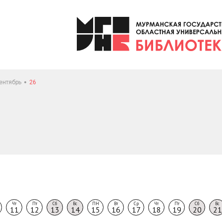
ентябрь
26
Чт
Пт
Сб
Вс
ПН
Вт
Ср
Чт
Пт
Сб
Вс
11
12
13
14
15
16
17
18
19
20
21