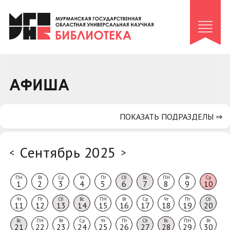
Клуб «Гиря и сельдерей»
Клуб «Семейный архив»
Клуб гидов
Коллегам
АФИША
Контакты
ПОКАЗАТЬ ПОДРАЗДЕЛЫ ⇒
Сентябрь 2025
<
>
ПН
Вт
Ср
Чт
Пт
Сб
Вс
ПН
Вт
Ср
1
2
3
4
5
6
7
8
9
10
Чт
Пт
Сб
Вс
ПН
Вт
Ср
Чт
Пт
Сб
11
12
13
14
15
16
17
18
19
20
Вс
ПН
Вт
Ср
Чт
Пт
Сб
Вс
ПН
Вт
21
22
23
24
25
26
27
28
29
30