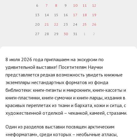
6
7
8
9
10
11
12
13
14
15
16
17
18
19
20
21
22
23
24
25
26
27
28
29
30
31
1
2
8 июля 2026 года приглашаем на экскурсии по
удивительной выставке! Посетителям Научки
представляется редкая возможность увидеть книжные
экземпляры нестандартных форматов из фонда
библиотеки: книги-гиганты и микрокниги, книги-кассеты и
книги-пластинки, книги-сумочки и книги-ларцы, издания в
красивых переплетах из ткани и бархата, кожи и ситца, с
художественной отделкой – чеканкой, камеей, стразами.
Один из разделов выставки посвящен арктическим
«неформатам», среди которых – необычные атласы,