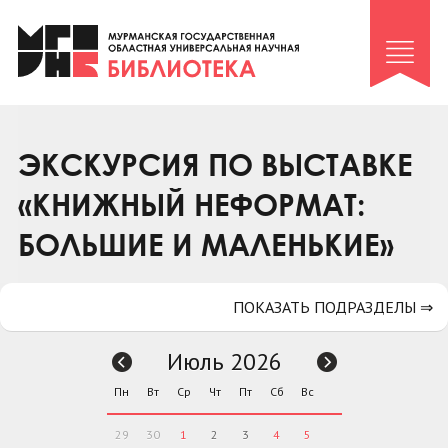
Клуб «Гиря и сельдерей»
Клуб «Семейный архив»
Клуб гидов
Коллегам
ЭКСКУРСИЯ ПО ВЫСТАВКЕ
Контакты
«КНИЖНЫЙ НЕФОРМАТ:
БОЛЬШИЕ И МАЛЕНЬКИЕ»
ПОКАЗАТЬ ПОДРАЗДЕЛЫ ⇒
Июль 2026
Пн
Вт
Ср
Чт
Пт
Сб
Вс
29
30
1
2
3
4
5