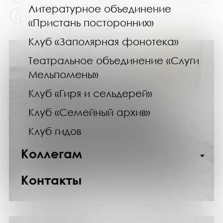
Литературное объединение
Пт
31
«Пристань посторонних»
Клуб «Заполярная фонотека»
Театральное объединение «Слуги
Мельпомены»
Клуб «Гиря и сельдерей»
Клуб «Семейный архив»
Клуб гидов
Коллегам
25.07.26
Контакты
Игротека в Научке