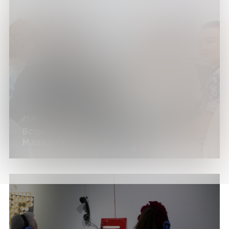
25.07.26
Встреча клуба любителей игры «Риичи
Маджонг»