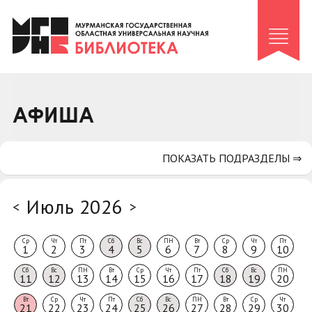
Клуб «Гиря и сельдерей»
Клуб «Семейный архив»
Клуб гидов
Коллегам
АФИША
Контакты
ПОКАЗАТЬ ПОДРАЗДЕЛЫ ⇒
Июль 2026
<
>
Ср
Чт
Пт
Сб
Вс
ПН
Вт
Ср
Чт
Пт
1
2
3
4
5
6
7
8
9
10
Сб
Вс
ПН
Вт
Ср
Чт
Пт
Сб
Вс
ПН
11
12
13
14
15
16
17
18
19
20
Вт
Ср
Чт
Пт
Сб
Вс
ПН
Вт
Ср
Чт
21
22
23
24
25
26
27
28
29
30