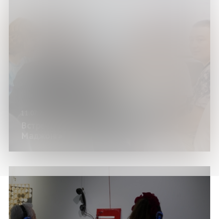
11.07.26
Встреча клуба любителей игры «Риичи
Маджонг»