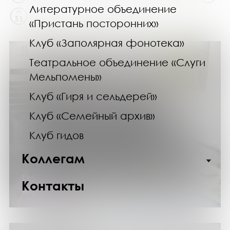
Литературное объединение
Пт
31
«Пристань посторонних»
Клуб «Заполярная фонотека»
Театральное объединение «Слуги
Мельпомены»
Клуб «Гиря и сельдерей»
Клуб «Семейный архив»
Клуб гидов
Коллегам
11.07.26
Контакты
Игротека в Научке