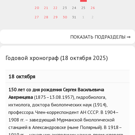
20
21
22
23
24
25
26
27
28
29
30
31
1
2
ПОКАЗАТЬ ПОДРАЗДЕЛЫ ⇒
Годовой хронограф (18 октября 2025)
18 октября
150 лет со дня рождения Сергея Васильевича
Аверинцева
(1875–13.08.1957), гидробиолога,
ихтиолога, доктора биологических наук (1914),
профессора. Член-корреспондент АН СССР. В 1904–
1908 гг. – заведующий Мурманской биологической
станцией в Александровске (ныне Полярный). В 1918–
1919 гг. – начальник экспедиции научно-промыслового