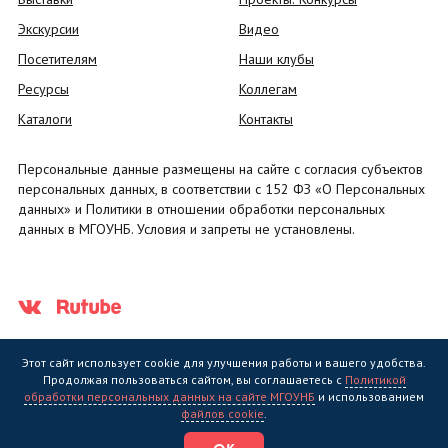
Экскурсии
Видео
Посетителям
Наши клубы
Ресурсы
Коллегам
Каталоги
Контакты
Персональные данные размещены на сайте с согласия субъектов
персональных данных, в соответствии с 152 ФЗ «О Персональных
данных» и Политики в отношении обработки персональных
данных в МГОУНБ. Условия и запреты не установлены.
Этот сайт использует cookie для улучшения работы и вашего удобства.
Продолжая пользоваться сайтом, вы соглашаетесь с
Политикой
обработки персональных данных на сайте МГОУНБ
и использованием
Государственное областное бюджетное учреждение культуры
файлов cookie
.
"Мурманская государственная областная универсальная научная
библиотека" (МГОУНБ) © 2006 - 2026