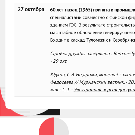
27 октября
60 лет назад (1965) принята в промышл
специалистами совместно с финской фи
зданием ГЭС. В результате строительст
масштабное обновление генерирующего 
Входит в каскад Туломских и Серебрянс
Стройка дружбы завершена : Верхне-Ту
- 29 окт.
Юдков, С. А. Не дрожи, монетка! : зак
Федосеева // Мурманский вестник. - 2023
мая. - С. 1. -
Электронная версия доступн