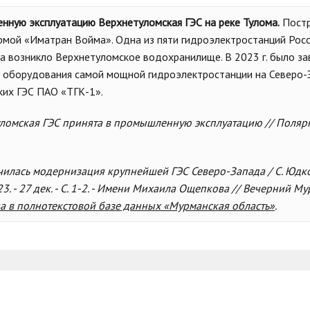
енную эксплуатацию Верхнетуломская ГЭС на реке Тулома.
Постр
рмой «Иматран Войма». Одна из пяти гидроэлектростанций Рос
ва возникло Верхнетуломское водохранилище. В 2023 г. было з
оборудования самой мощной гидроэлектростанции на Северо-З
ких ГЭС ПАО «ТГК-1».
ломская ГЭС принята в промышленную эксплуатацию // Полярна
ончилась модернизация крупнейшей ГЭС Северо-Запада / С. Юдко
. - 27 дек. - С. 1-2. - Имени Михаила Ощепкова // Вечерний Мурм
а в полнотекстовой базе данных «Мурманская область»
.