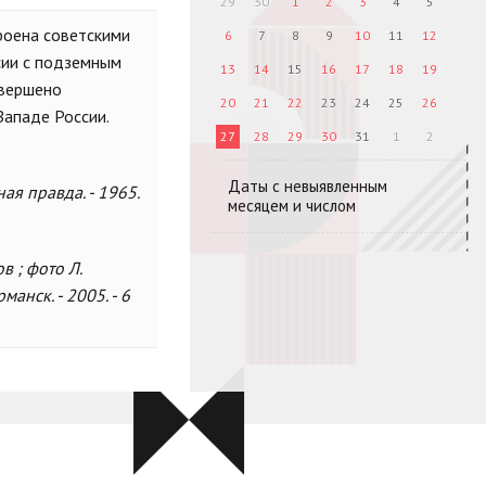
29
30
1
2
3
4
5
оена советскими
6
7
8
9
10
11
12
сии с подземным
13
14
15
16
17
18
19
авершено
20
21
22
23
24
25
26
ападе России.
27
28
29
30
31
1
2
Даты с невыявленным
я правда. - 1965.
месяцем и числом
в ; фото Л.
анск. - 2005. - 6