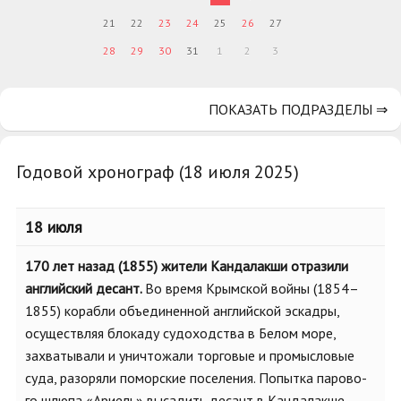
21
22
23
24
25
26
27
28
29
30
31
1
2
3
ПОКАЗАТЬ ПОДРАЗДЕЛЫ ⇒
Годовой хронограф (18 июля 2025)
18 июля
170 лет назад (1855) жители Кандалакши отразили
английский десант.
Во время Крымской войны (1854–
1855) корабли объединенной английской эскадры,
осуществляя блокаду судоходства в Белом море,
захватывали и уничтожали торговые и промысловые
суда, разоряли поморские поселения. Попытка парово-
го шлюпа «Ариель» высадить десант в Кандалакше