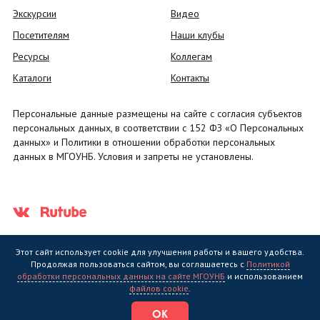
Экскурсии
Видео
Посетителям
Наши клубы
Ресурсы
Коллегам
Каталоги
Контакты
Персональные данные размещены на сайте с согласия субъектов
персональных данных, в соответствии с 152 ФЗ «О Персональных
данных» и Политики в отношении обработки персональных
данных в МГОУНБ. Условия и запреты не установлены.
Этот сайт использует cookie для улучшения работы и вашего удобства.
Продолжая пользоваться сайтом, вы соглашаетесь с
Политикой
обработки персональных данных на сайте МГОУНБ
и использованием
Государственное областное бюджетное учреждение культуры
файлов cookie
.
"Мурманская государственная областная универсальная научная
библиотека" (МГОУНБ) © 2006 - 2026
ОК