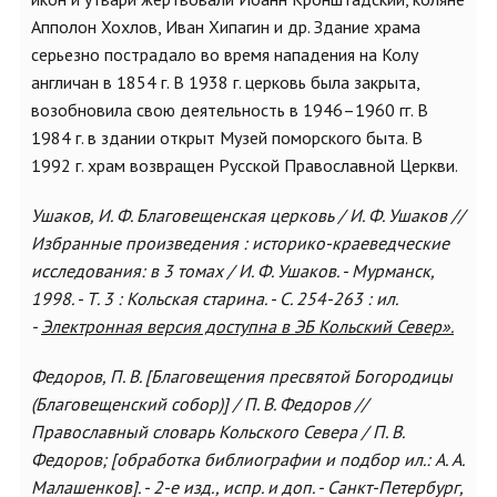
Апполон Хохлов, Иван Хипагин и др. Здание храма
серьезно пострадало во время нападения на Колу
англичан в 1854 г. В 1938 г. церковь была закрыта,
возобновила свою деятельность в 1946–1960 гг. В
1984 г. в здании открыт Музей поморского быта. В
1992 г. храм возвращен Русской Православной Церкви.
Ушаков, И. Ф. Благовещенская церковь / И. Ф. Ушаков //
Избранные произведения : историко-краеведческие
исследования: в 3 томах / И. Ф. Ушаков. - Мурманск,
1998. - Т. 3 : Кольская старина. - С. 254-263 : ил.
-
Электронная версия доступна в ЭБ Кольский Север».
Федоров, П. В. [Благовещения пресвятой Богородицы
(Благовещенский собор)] / П. В. Федоров //
Православный словарь Кольского Севера / П. В.
Федоров; [обработка библиографии и подбор ил.: А. А.
Малашенков]. - 2-е изд., испр. и доп. - Санкт-Петербург,