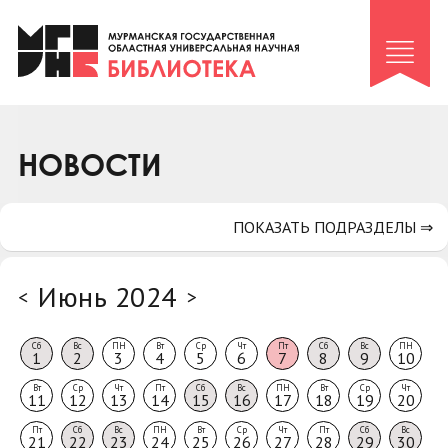
Клуб «Гиря и сельдерей»
Клуб «Семейный архив»
Клуб гидов
Коллегам
НОВОСТИ
Контакты
ПОКАЗАТЬ ПОДРАЗДЕЛЫ ⇒
Июнь 2024
<
>
Сб
Вс
ПН
Вт
Ср
Чт
Пт
Сб
Вс
ПН
1
2
3
4
5
6
7
8
9
10
Вт
Ср
Чт
Пт
Сб
Вс
ПН
Вт
Ср
Чт
11
12
13
14
15
16
17
18
19
20
Пт
Сб
Вс
ПН
Вт
Ср
Чт
Пт
Сб
Вс
21
22
23
24
25
26
27
28
29
30