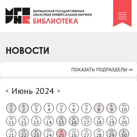
Клуб «Гиря и сельдерей»
Клуб «Семейный архив»
Клуб гидов
Коллегам
НОВОСТИ
Контакты
ПОКАЗАТЬ ПОДРАЗДЕЛЫ ⇒
Июнь 2024
<
>
Сб
Вс
ПН
Вт
Ср
Чт
Пт
Сб
Вс
ПН
1
2
3
4
5
6
7
8
9
10
Вт
Ср
Чт
Пт
Сб
Вс
ПН
Вт
Ср
Чт
11
12
13
14
15
16
17
18
19
20
Пт
Сб
Вс
ПН
Вт
Ср
Чт
Пт
Сб
Вс
21
22
23
24
25
26
27
28
29
30