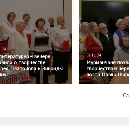
1.24
02.11.24
литературном вечере
орили о творчестве
Мурманчане позн
рея Платонова и Зинаиды
творчеством чер
пиус
поэта Павла Шир
С