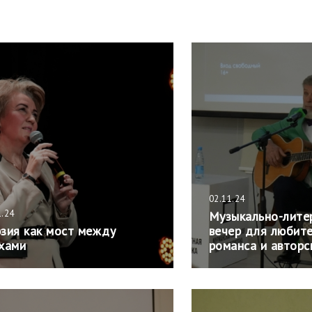
02.11.24
1.24
Музыкально-лите
зия как мост между
вечер для любите
хами
романса и авторс