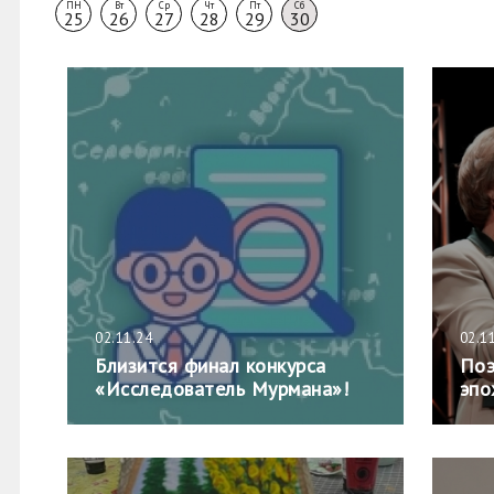
ПН
Вт
Ср
Чт
Пт
Сб
25
26
27
28
29
30
02.11.24
02.1
Близится финал конкурса
Поэ
«Исследователь Мурмана»!
эпо