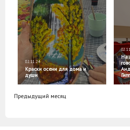
02.1
На 
02.11.24
гов
Краски осени для дома и
Анд
души
Гип
Предыдущий месяц