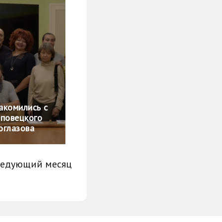
акомились с
еповецкого
оглазова
ледующий месяц