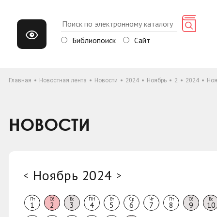
Библиопоиск
Сайт
Главная
Новостная лента
Новости
2024
Ноябрь
2
2024
Ноя
НОВОСТИ
Ноябрь 2024
<
>
Пт
Сб
Вс
ПН
Вт
Ср
Чт
Пт
Сб
Вс
1
2
3
4
5
6
7
8
9
10