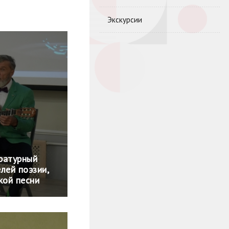
Экскурсии
ратурный
лей поэзии,
кой песни