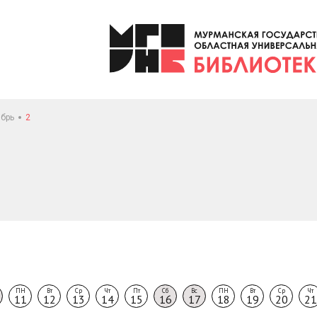
брь
2
ПН
Вт
Ср
Чт
Пт
Сб
Вс
ПН
Вт
Ср
Чт
11
12
13
14
15
16
17
18
19
20
21