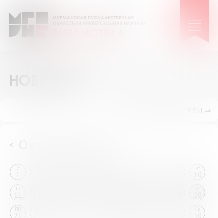
НОВОСТИ
ПОКАЗАТЬ ПОДРАЗДЕЛЫ ⇒
Октябрь 2024
<
>
Вт
Ср
Чт
Пт
Сб
Вс
ПН
Вт
Ср
Чт
1
2
3
4
5
6
7
8
9
10
Пт
Сб
Вс
ПН
Вт
Ср
Чт
Пт
Сб
Вс
11
12
13
14
15
16
17
18
19
20
ПН
Вт
Ср
Чт
Пт
Сб
Вс
ПН
Вт
Ср
21
22
23
24
25
26
27
28
29
30