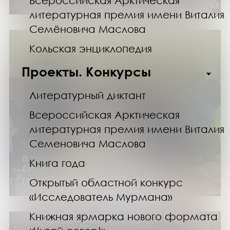
Всероссийская Арктическая
литературная премия имени Виталия
Семёновича Маслова
Кольская энциклопедия
Проекты. Конкурсы
Литературный диктант
Всероссийская Арктическая
литературная премия имени Виталия
Семеновича Маслова
29.10.24
В рамках проекта «Они ковали Победу на
Книга года
Севере» мурманские школьники вспомнили
героев Петсамо-Киркенесской операци
Открытый областной конкурс
«Исследователь Мурмана»
Книжная ярмарка нового формата