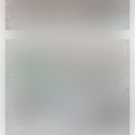
27.10.24
«Увидеть ирбиса»: в библиотеке
завершились Дни научного кино ФАНК
27.10.24
Покорители Рунета: встреча
единомышленников