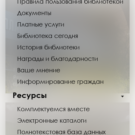
Правила пользования библиотекой
Документы
Платные услуги
Библиотека сегодня
История библиотеки
Награды и благодарности
Ваше мнение
31.10.24
Режим работы библиотеки в
Информирование граждан
предпраздничные дни
Ресурсы
Комплектуемся вместе
Электронные каталоги
Полнотекстовая база данных