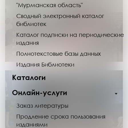
"Мурманская область"
Сводный электронный каталог
библиотек
30.10.24
Каталог подписки на периодические
Публичная лекция отделения Российского
издания
исторического общества в Мурманской
области
Полнотекстовые базы данных
Издания Библиотеки
Каталоги
Онлайн-услуги
Заказ литературы
Продление срока пользования
изданиями