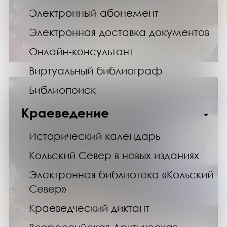
Электронный абонемент
Электронная доставка документов
30.10.24
Важное кино о войне на Севере
Онлайн-консультант
Виртуальный библиограф
Библиопоиск
Краеведение
Исторический календарь
Кольский Север в новых изданиях
Электронная библиотека «Кольский
Север»
Краеведческий диктант
30.10.24
Познакомились с местной анимацией