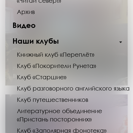
«Читай север!»
Архив
Видео
Наши клубы
Книжный клуб «Переплёт»
Клуб «Покорители Рунета»
29.10.24
Встреча «Они сражались в Заполярье»
Клуб «Старшие»
Клуб разговорного английского языка
Клуб путешественников
Литературное объединение
«Пристань посторонних»
Клуб «Заполярная фонотека»