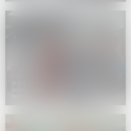
27.10.24
В Мурманской области подвели итоги
конкурса творческих работ «Особое
мнение. Мой Пушкин»