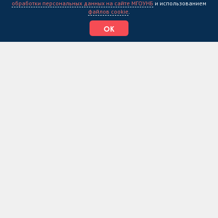
обработки персональных данных на сайте МГОУНБ
и использованием
файлов cookie
.
ОК
24.10.24
Поговорили об истории Полярной дивизии