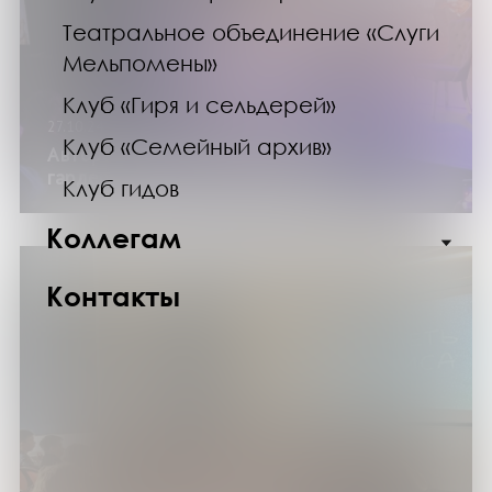
Театральное объединение «Слуги
Мельпомены»
Клуб «Гиря и сельдерей»
27.10.24
Клуб «Семейный архив»
Авторский проект «Исторический
гардероб» на Кольской земле»
Клуб гидов
Коллегам
Контакты