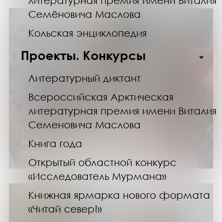
литературная премия имени Виталия
Семёновича Маслова
Кольская энциклопедия
Проекты. Конкурсы
Литературный диктант
Всероссийская Арктическая
литературная премия имени Виталия
Семеновича Маслова
29.11.24
Неделя в клубе «Старшие»: финансы,
Книга года
рукоделие и здоровый образ жизни
Открытый областной конкурс
«Исследователь Мурмана»
Книжная ярмарка нового формата
«Читай север!»