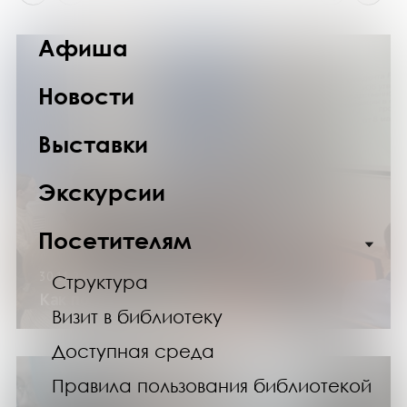
Афиша
Новости
Выставки
Экскурсии
Посетителям
30.11.24
Структура
Как познать прошлое?
Визит в библиотеку
Доступная среда
Правила пользования библиотекой