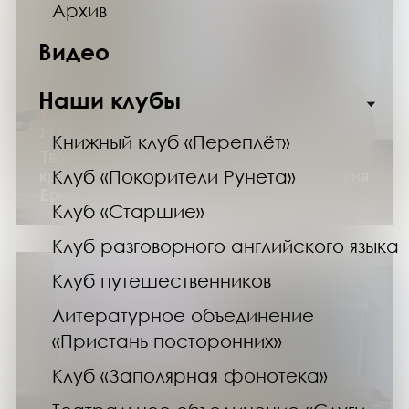
Архив
Видео
Наши клубы
29.11.24
Книжный клуб «Переплёт»
Творческий вечер поэта, журналиста,
краеведа, архивиста, переводчика Дмитрия
Клуб «Покорители Рунета»
Ермолаева в библиотеке
Клуб «Старшие»
Клуб разговорного английского языка
Клуб путешественников
Литературное объединение
«Пристань посторонних»
Клуб «Заполярная фонотека»