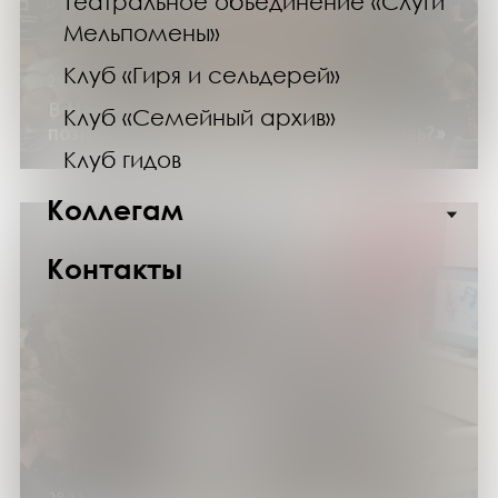
Театральное объединение «Слуги
Мельпомены»
Клуб «Гиря и сельдерей»
29.11.24
В Научке для гимназистов состоялась
Клуб «Семейный архив»
познавательная игра «А если это любовь?»
Клуб гидов
Коллегам
Контакты