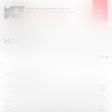
НОВОСТИ
ПОКАЗАТЬ ПОДРАЗДЕЛЫ ⇒
Ноябрь 2024
<
>
Пт
Сб
Вс
ПН
Вт
Ср
Чт
Пт
Сб
Вс
1
2
3
4
5
6
7
8
9
10
ПН
Вт
Ср
Чт
Пт
Сб
Вс
ПН
Вт
Ср
11
12
13
14
15
16
17
18
19
20
Чт
Пт
Сб
Вс
ПН
Вт
Ср
Чт
Пт
Сб
21
22
23
24
25
26
27
28
29
30