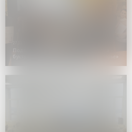
27.11.24
Подведены итоги Областного конкурса
буктрейлеров «Книга о войне в Заполярье»