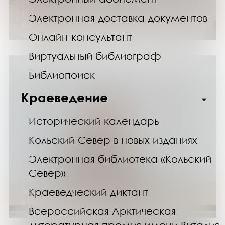
30.11.24
На мастерской прозы обсудили авторское
Электронная доставка документов
саморедактирование
Онлайн-консультант
Виртуальный библиограф
Библиопоиск
Краеведение
Исторический календарь
Кольский Север в новых изданиях
Электронная библиотека «Кольский
Север»
29.11.24
Эксперт-сессии проекта
Краеведческий диктант
«РосПодрос.Практика»
Всероссийская Арктическая