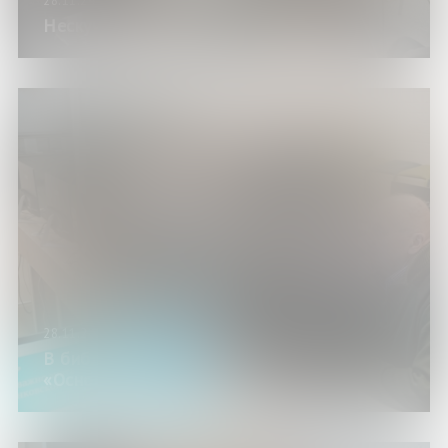
28.11.24
Нескучная периодика
28.11.24
В библиотеке состоялись тренинги
«Основы работы на ПК»