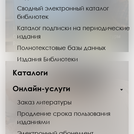
Сводный электронный каталог
библиотек
Каталог подписки на периодические
30.11.24
О новинках научно-популярной литературы
издания
рассказали в Мурманской Научке
Полнотекстовые базы данных
Издания Библиотеки
Каталоги
Онлайн-услуги
Заказ литературы
Продление срока пользования
изданиями
Электронный абонемент