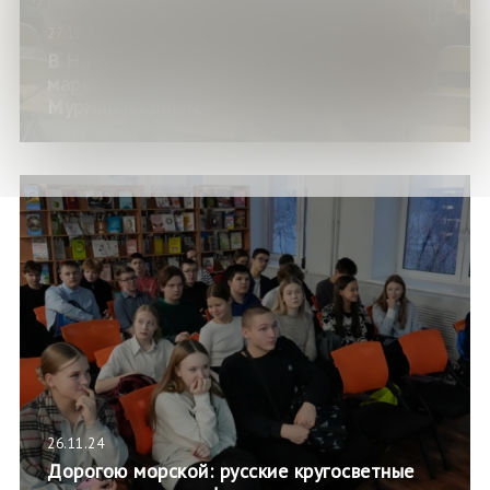
27.11.24
В Научке состоялся познавательный
марафон «Увлекательное
Мурмановедение»
26.11.24
Дорогою морской: русские кругосветные