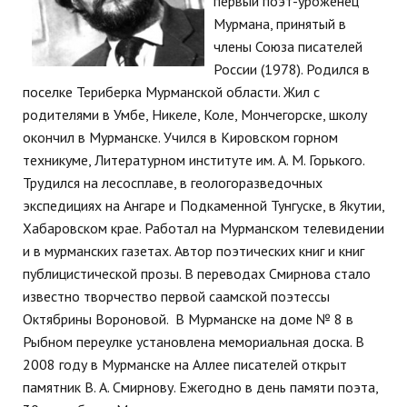
первый поэт-уроженец
Мурмана, принятый в
члены Союза писателей
России (1978). Родился в
поселке Териберка Мурманской области. Жил с
родителями в Умбе, Никеле, Коле, Мончегорске, школу
окончил в Мурманске. Учился в Кировском горном
техникуме, Литературном институте им. А. М. Горького.
Трудился на лесосплаве, в геологоразведочных
экспедициях на Ангаре и Подкаменной Тунгуске, в Якутии,
Хабаровском крае. Работал на Мурманском телевидении
и в мурманских газетах. Автор поэтических книг и книг
публицистической прозы. В переводах Смирнова стало
известно творчество первой саамской поэтессы
Октябрины Вороновой. В Мурманске на доме № 8 в
Рыбном переулке установлена мемориальная доска. В
2008 году в Мурманске на Аллее писателей открыт
памятник В. А. Смирнову. Ежегодно в день памяти поэта,