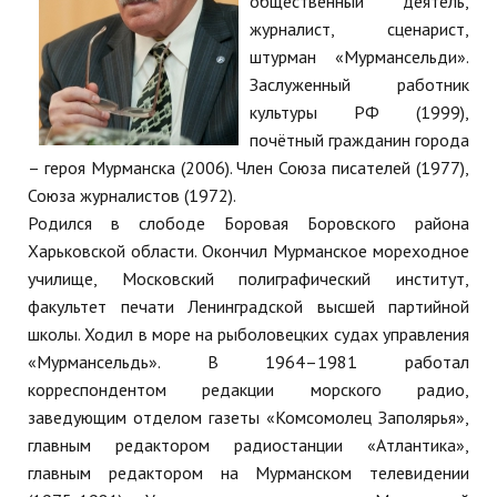
общественный деятель,
журналист, сценарист,
штурман «Мурмансельди».
Заслуженный работник
культуры РФ (1999),
почётный гражданин города
– героя Мурманска (2006). Член Союза писателей (1977),
Союза журналистов (1972).
Родился в слободе Боровая Боровского района
Харьковской области. Окончил Мурманское мореходное
училище, Московский полиграфический институт,
факультет печати Ленинградской высшей партийной
школы. Ходил в море на рыболовецких судах управления
«Мурмансельдь». В 1964–1981 работал
корреспондентом редакции морского радио,
заведующим отделом газеты «Комсомолец Заполярья»,
главным редактором радиостанции «Атлантика»,
главным редактором на Мурманском телевидении