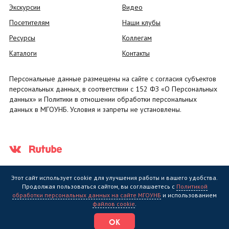
Экскурсии
Видео
Посетителям
Наши клубы
Ресурсы
Коллегам
Каталоги
Контакты
Персональные данные размещены на сайте с согласия субъектов
персональных данных, в соответствии с 152 ФЗ «О Персональных
данных» и Политики в отношении обработки персональных
данных в МГОУНБ. Условия и запреты не установлены.
Этот сайт использует cookie для улучшения работы и вашего удобства.
Продолжая пользоваться сайтом, вы соглашаетесь с
Политикой
обработки персональных данных на сайте МГОУНБ
и использованием
Государственное областное бюджетное учреждение культуры
файлов cookie
.
"Мурманская государственная областная универсальная научная
библиотека" (МГОУНБ) © 2006 - 2026
ОК