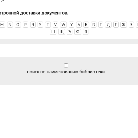
ктронной доставки документов
.
M
N
O
P
R
S
T
V
W
Y
А
Б
В
Г
Д
Е
Ж
З
Ш
Щ
Э
Ю
Я
поиск по наименованию библиотеки