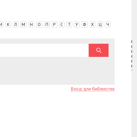
И
К
Л
М
Н
О
П
Р
С
Т
У
Ф
Х
Ц
Ч
Вход для библиотек