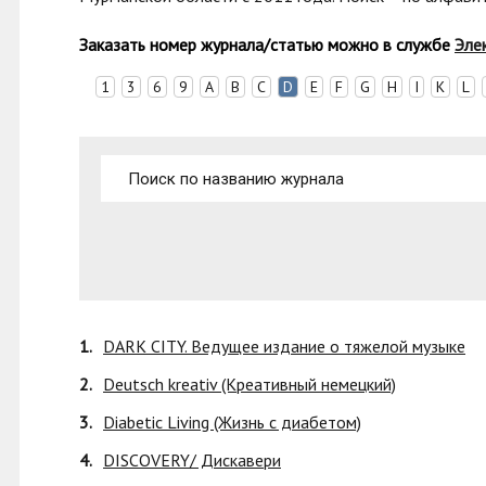
Заказать номер журнала/статью можно в с
лужбе
Эле
1
3
6
9
A
B
C
D
E
F
G
H
I
K
L
1.
DARK CITY. Ведущее издание о тяжелой музыке
2.
Deutsch kreativ (Креативный немецкий)
3.
Diabetic Living (Жизнь с диабетом)
4.
DISCOVERY/ Дискавери