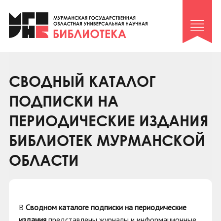
Клуб «Гиря и сельдерей»
Клуб «Семейный архив»
Клуб гидов
Коллегам
СВОДНЫЙ КАТАЛОГ
Контакты
ПОДПИСКИ НА
ПЕРИОДИЧЕСКИЕ ИЗДАНИЯ
БИБЛИОТЕК МУРМАНСКОЙ
ОБЛАСТИ
В
Сводном каталоге подписки на периодические
издания
представлены журналы и информационные