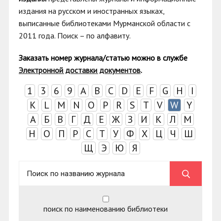
издания на русском и иностранных языках,
выписанные библиотеками Мурманской области с
2011 года. Поиск
–
по алфавиту.
Заказать номер журнала/статью можно в с
лужбе
Электронной доставки документов
.
1
3
6
9
A
B
C
D
E
F
G
H
I
K
L
M
N
O
P
R
S
T
V
W
Y
А
Б
В
Г
Д
Е
Ж
З
И
К
Л
М
Н
О
П
Р
С
Т
У
Ф
Х
Ц
Ч
Ш
Щ
Э
Ю
Я
поиск по наименованию библиотеки