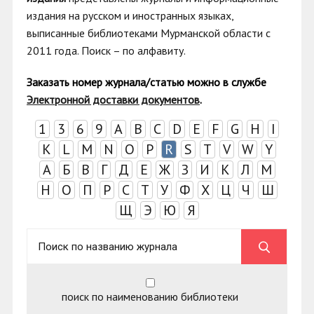
издания на русском и иностранных языках,
выписанные библиотеками Мурманской области с
2011 года. Поиск
–
по алфавиту.
Заказать номер журнала/статью можно в с
лужбе
Электронной доставки документов
.
1
3
6
9
A
B
C
D
E
F
G
H
I
K
L
M
N
O
P
R
S
T
V
W
Y
А
Б
В
Г
Д
Е
Ж
З
И
К
Л
М
Н
О
П
Р
С
Т
У
Ф
Х
Ц
Ч
Ш
Щ
Э
Ю
Я
поиск по наименованию библиотеки