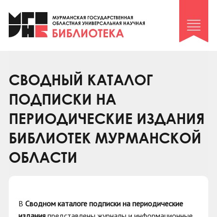
Клуб «Гиря и сельдерей»
Клуб «Семейный архив»
Клуб гидов
Коллегам
СВОДНЫЙ КАТАЛОГ
Контакты
ПОДПИСКИ НА
ПЕРИОДИЧЕСКИЕ ИЗДАНИЯ
БИБЛИОТЕК МУРМАНСКОЙ
ОБЛАСТИ
В
Сводном каталоге подписки на периодические
издания
представлены журналы и информационные