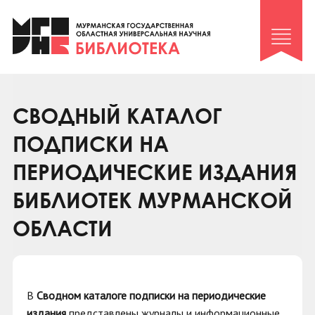
Клуб «Гиря и сельдерей»
Клуб «Семейный архив»
Клуб гидов
Коллегам
СВОДНЫЙ КАТАЛОГ
Контакты
ПОДПИСКИ НА
ПЕРИОДИЧЕСКИЕ ИЗДАНИЯ
БИБЛИОТЕК МУРМАНСКОЙ
ОБЛАСТИ
В
Сводном каталоге подписки на периодические
издания
представлены журналы и информационные