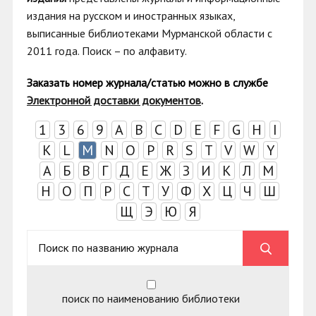
издания на русском и иностранных языках,
выписанные библиотеками Мурманской области с
2011 года. Поиск
–
по алфавиту.
Заказать номер журнала/статью можно в с
лужбе
Электронной доставки документов
.
1
3
6
9
A
B
C
D
E
F
G
H
I
K
L
M
N
O
P
R
S
T
V
W
Y
А
Б
В
Г
Д
Е
Ж
З
И
К
Л
М
Н
О
П
Р
С
Т
У
Ф
Х
Ц
Ч
Ш
Щ
Э
Ю
Я
поиск по наименованию библиотеки