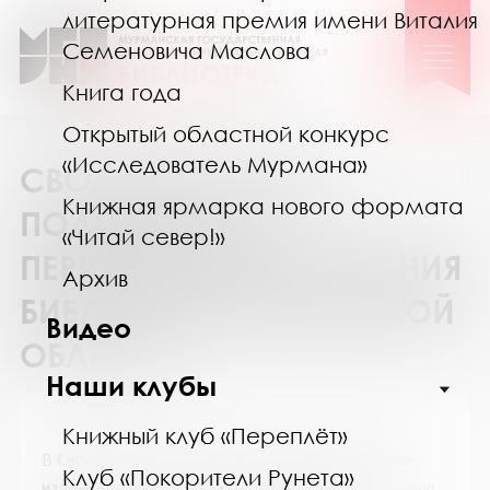
литературная премия имени Виталия
Семеновича Маслова
Книга года
Открытый областной конкурс
«Исследователь Мурмана»
СВОДНЫЙ КАТАЛОГ
Книжная ярмарка нового формата
ПОДПИСКИ НА
«Читай север!»
ПЕРИОДИЧЕСКИЕ ИЗДАНИЯ
Архив
БИБЛИОТЕК МУРМАНСКОЙ
Видео
ОБЛАСТИ
Наши клубы
Книжный клуб «Переплёт»
В
Сводном каталоге подписки на периодические
Клуб «Покорители Рунета»
издания
представлены журналы и информационные