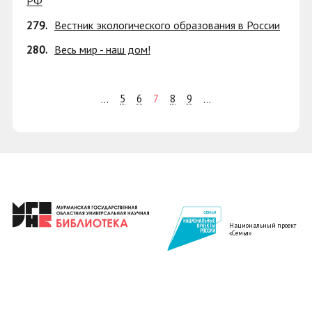
РФ
279.
Вестник экологического образования в России
280.
Весь мир - наш дом!
5
6
7
8
9
...
...
Национальный проект
«Семья»