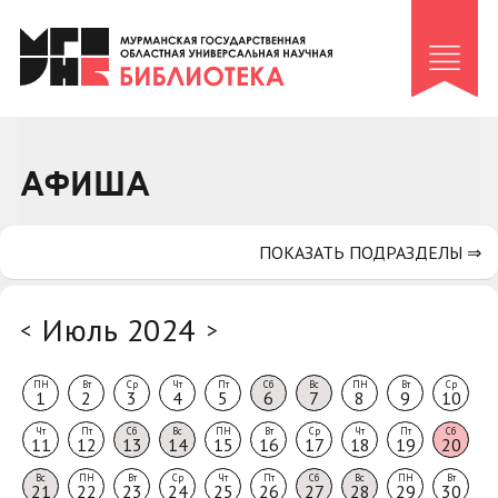
Клуб «Гиря и сельдерей»
Клуб «Семейный архив»
Клуб гидов
Коллегам
АФИША
Контакты
ПОКАЗАТЬ ПОДРАЗДЕЛЫ ⇒
Июль 2024
<
>
ПН
Вт
Ср
Чт
Пт
Сб
Вс
ПН
Вт
Ср
1
2
3
4
5
6
7
8
9
10
Чт
Пт
Сб
Вс
ПН
Вт
Ср
Чт
Пт
Сб
11
12
13
14
15
16
17
18
19
20
Вс
ПН
Вт
Ср
Чт
Пт
Сб
Вс
ПН
Вт
21
22
23
24
25
26
27
28
29
30