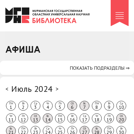
Клуб «Гиря и сельдерей»
Клуб «Семейный архив»
Клуб гидов
Коллегам
АФИША
Контакты
ПОКАЗАТЬ ПОДРАЗДЕЛЫ ⇒
Июль 2024
<
>
ПН
Вт
Ср
Чт
Пт
Сб
Вс
ПН
Вт
Ср
1
2
3
4
5
6
7
8
9
10
Чт
Пт
Сб
Вс
ПН
Вт
Ср
Чт
Пт
Сб
11
12
13
14
15
16
17
18
19
20
Вс
ПН
Вт
Ср
Чт
Пт
Сб
Вс
ПН
Вт
21
22
23
24
25
26
27
28
29
30