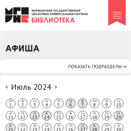
Клуб «Гиря и сельдерей»
Клуб «Семейный архив»
Клуб гидов
Коллегам
АФИША
Контакты
ПОКАЗАТЬ ПОДРАЗДЕЛЫ ⇒
Июль 2024
<
>
ПН
Вт
Ср
Чт
Пт
Сб
Вс
ПН
Вт
Ср
1
2
3
4
5
6
7
8
9
10
Чт
Пт
Сб
Вс
ПН
Вт
Ср
Чт
Пт
Сб
11
12
13
14
15
16
17
18
19
20
Вс
ПН
Вт
Ср
Чт
Пт
Сб
Вс
ПН
Вт
21
22
23
24
25
26
27
28
29
30