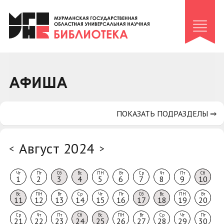
Клуб «Гиря и сельдерей»
Клуб «Семейный архив»
Клуб гидов
Коллегам
АФИША
Контакты
ПОКАЗАТЬ ПОДРАЗДЕЛЫ ⇒
Август 2024
<
>
Чт
Пт
Сб
Вс
ПН
Вт
Ср
Чт
Пт
Сб
1
2
3
4
5
6
7
8
9
10
Вс
ПН
Вт
Ср
Чт
Пт
Сб
Вс
ПН
Вт
11
12
13
14
15
16
17
18
19
20
Ср
Чт
Пт
Сб
Вс
ПН
Вт
Ср
Чт
Пт
21
22
23
24
25
26
27
28
29
30