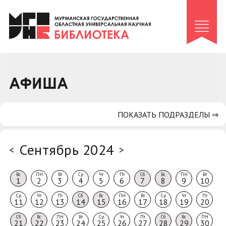
Клуб «Гиря и сельдерей»
Клуб «Семейный архив»
Клуб гидов
Коллегам
АФИША
Контакты
ПОКАЗАТЬ ПОДРАЗДЕЛЫ ⇒
Сентябрь 2024
<
>
Вс
ПН
Вт
Ср
Чт
Пт
Сб
Вс
ПН
Вт
1
2
3
4
5
6
7
8
9
10
Ср
Чт
Пт
Сб
Вс
ПН
Вт
Ср
Чт
Пт
11
12
13
14
15
16
17
18
19
20
Сб
Вс
ПН
Вт
Ср
Чт
Пт
Сб
Вс
ПН
21
22
23
24
25
26
27
28
29
30