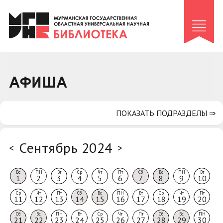
Клуб «Гиря и сельдерей»
Клуб «Семейный архив»
Клуб гидов
Коллегам
АФИША
Контакты
ПОКАЗАТЬ ПОДРАЗДЕЛЫ ⇒
Сентябрь 2024
<
>
Вс
ПН
Вт
Ср
Чт
Пт
Сб
Вс
ПН
Вт
1
2
3
4
5
6
7
8
9
10
Ср
Чт
Пт
Сб
Вс
ПН
Вт
Ср
Чт
Пт
11
12
13
14
15
16
17
18
19
20
Сб
Вс
ПН
Вт
Ср
Чт
Пт
Сб
Вс
ПН
21
22
23
24
25
26
27
28
29
30