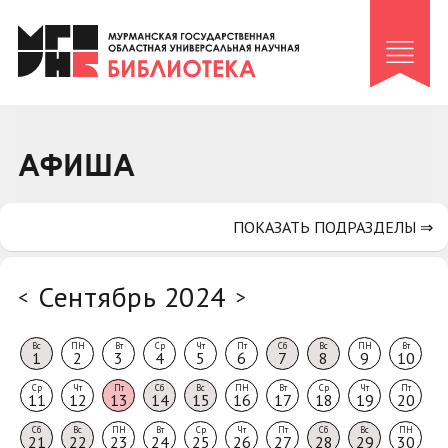
Клуб «Гиря и сельдерей»
Клуб «Семейный архив»
Клуб гидов
Коллегам
АФИША
Контакты
ПОКАЗАТЬ ПОДРАЗДЕЛЫ ⇒
Сентябрь 2024
<
>
Вс
ПН
Вт
Ср
Чт
Пт
Сб
Вс
ПН
Вт
1
2
3
4
5
6
7
8
9
10
Ср
Чт
Пт
Сб
Вс
ПН
Вт
Ср
Чт
Пт
11
12
13
14
15
16
17
18
19
20
Сб
Вс
ПН
Вт
Ср
Чт
Пт
Сб
Вс
ПН
21
22
23
24
25
26
27
28
29
30