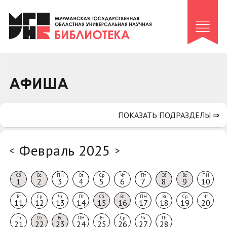
Клуб «Гиря и сельдерей»
Клуб «Семейный архив»
Клуб гидов
Коллегам
АФИША
Контакты
ПОКАЗАТЬ ПОДРАЗДЕЛЫ ⇒
Февраль 2025
<
>
Сб
Вс
ПН
Вт
Ср
Чт
Пт
Сб
Вс
ПН
1
2
3
4
5
6
7
8
9
10
Вт
Ср
Чт
Пт
Сб
Вс
ПН
Вт
Ср
Чт
11
12
13
14
15
16
17
18
19
20
Пт
Сб
Вс
ПН
Вт
Ср
Чт
Пт
21
22
23
24
25
26
27
28