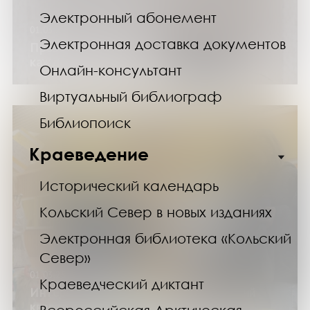
Электронный абонемент
01.03.25
Электронная доставка документов
Презентация книги Бориса Блинова «У
каждого свой рай»
Онлайн-консультант
Виртуальный библиограф
Библиопоиск
Краеведение
Исторический календарь
Кольский Север в новых изданиях
Электронная библиотека «Кольский
Север»
01.03.25
Краеведческий диктант
Интерактивная программа «Творческий
квартал: расцветай»