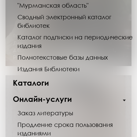
"Мурманская область"
Сводный электронный каталог
библиотек
01.03.25
Каталог подписки на периодические
Лекция с элементами шоу «Последнее
издания
десятилетие Прекрасной Эпохи. Корсет,
розы, кружева»
Полнотекстовые базы данных
Издания Библиотеки
Каталоги
Онлайн-услуги
Заказ литературы
Продление срока пользования
изданиями