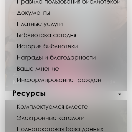
Правила пользования библиотекой
Документы
Платные услуги
Библиотека сегодня
История библиотеки
Награды и благодарности
Ваше мнение
01.03.25
Информирование граждан
Концерт кавер-группы «ЩербакоффBand»
Ресурсы
Комплектуемся вместе
Электронные каталоги
Полнотекстовая база данных