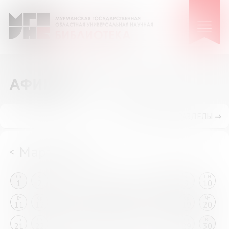
АФИША
ПОКАЗАТЬ ПОДРАЗДЕЛЫ ⇒
Март 2025
<
>
Сб
Вс
ПН
Вт
Ср
Чт
Пт
Сб
Вс
ПН
1
2
3
4
5
6
7
8
9
10
Вт
Ср
Чт
Пт
Сб
Вс
ПН
Вт
Ср
Чт
11
12
13
14
15
16
17
18
19
20
Пт
Сб
Вс
ПН
Вт
Ср
Чт
Пт
Сб
Вс
21
22
23
24
25
26
27
28
29
30