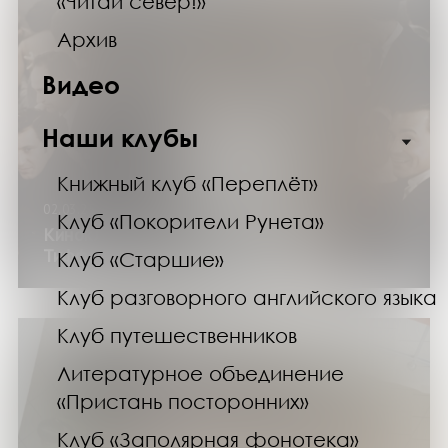
«Читай север!»
Архив
Видео
Наши клубы
Книжный клуб «Переплёт»
02.03.25
Клуб «Покорители Рунета»
Киноклуб. Показ фильма «Завтрак у
Тиффани»
Клуб «Старшие»
Клуб разговорного английского языка
Клуб путешественников
Литературное объединение
«Пристань посторонних»
Клуб «Заполярная фонотека»