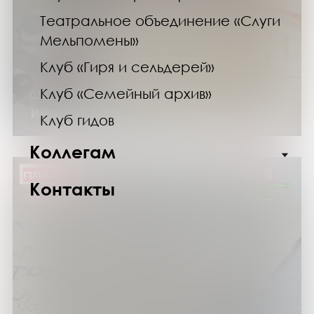
Театральное объединение «Слуги
Мельпомены»
Клуб «Гиря и сельдерей»
Клуб «Семейный архив»
02.03.25
Интерактивное шоу «Фуко Тайм»
Клуб гидов
Коллегам
ПЛАТНО
Контакты