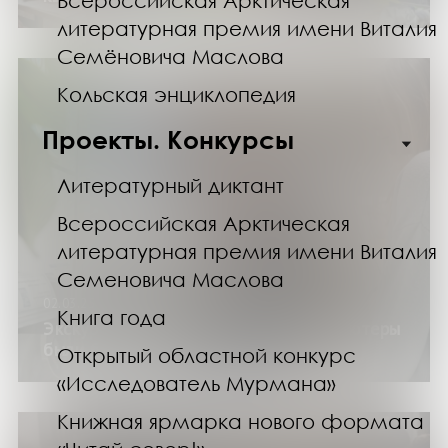
Всероссийская Арктическая
литературная премия имени Виталия
Семёновича Маслова
Кольская энциклопедия
Проекты. Конкурсы
Литературный диктант
Всероссийская Арктическая
литературная премия имени Виталия
Семеновича Маслова
02.03.25
Книга года
Экскурсия по выставке «Когда компьютеры
были большими»
Открытый областной конкурс
«Исследователь Мурмана»
Книжная ярмарка нового формата