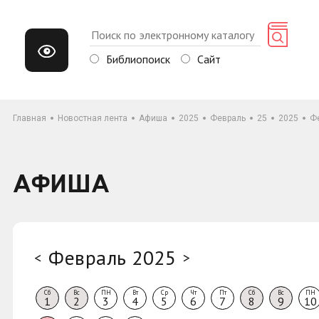
Библиопоиск
Сайт
Главная
Новостная лента
Афиша
2025
Февраль
25
2025
Ф
АФИША
Февраль 2025
<
>
Сб
Вс
ПН
Вт
Ср
Чт
Пт
Сб
Вс
ПН
1
2
3
4
5
6
7
8
9
10