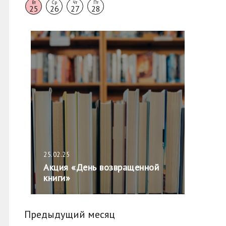
Вт
Ср
Чт
Пт
25
26
27
28
25.02.25
Акция «День возвращенной
книги»
Предыдущий месяц