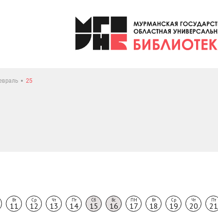
евраль
25
Вт
Ср
Чт
Пт
Сб
Вс
ПН
Вт
Ср
Чт
Пт
11
12
13
14
15
16
17
18
19
20
21