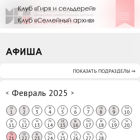
Клуб «Гиря и сельдерей»
Клуб «Семейный архив»
Клуб гидов
Коллегам
АФИША
Контакты
ПОКАЗАТЬ ПОДРАЗДЕЛЫ ⇒
Февраль 2025
<
>
Сб
Вс
ПН
Вт
Ср
Чт
Пт
Сб
Вс
ПН
1
2
3
4
5
6
7
8
9
10
Вт
Ср
Чт
Пт
Сб
Вс
ПН
Вт
Ср
Чт
11
12
13
14
15
16
17
18
19
20
Пт
Сб
Вс
ПН
Вт
Ср
Чт
Пт
21
22
23
24
25
26
27
28