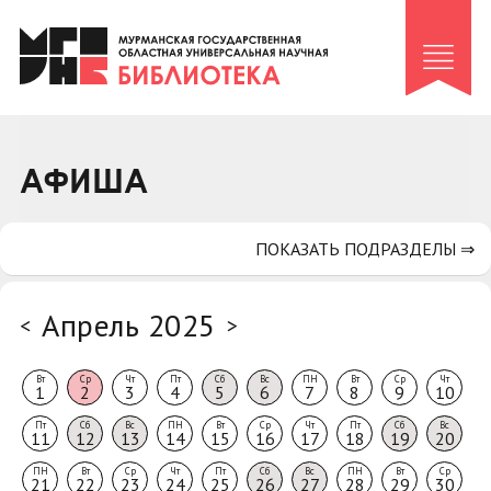
Клуб «Гиря и сельдерей»
Клуб «Семейный архив»
Клуб гидов
Коллегам
АФИША
Контакты
ПОКАЗАТЬ ПОДРАЗДЕЛЫ ⇒
Апрель 2025
<
>
Вт
Ср
Чт
Пт
Сб
Вс
ПН
Вт
Ср
Чт
1
2
3
4
5
6
7
8
9
10
Пт
Сб
Вс
ПН
Вт
Ср
Чт
Пт
Сб
Вс
11
12
13
14
15
16
17
18
19
20
ПН
Вт
Ср
Чт
Пт
Сб
Вс
ПН
Вт
Ср
21
22
23
24
25
26
27
28
29
30