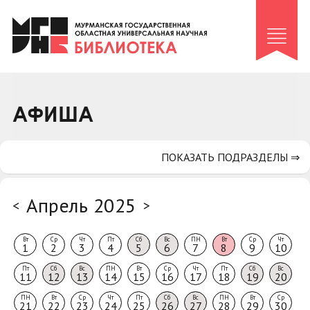
Клуб «Гиря и сельдерей»
Клуб «Семейный архив»
Клуб гидов
Коллегам
АФИША
Контакты
ПОКАЗАТЬ ПОДРАЗДЕЛЫ ⇒
Апрель 2025
<
>
Вт
Ср
Чт
Пт
Сб
Вс
ПН
Вт
Ср
Чт
1
2
3
4
5
6
7
8
9
10
Пт
Сб
Вс
ПН
Вт
Ср
Чт
Пт
Сб
Вс
11
12
13
14
15
16
17
18
19
20
ПН
Вт
Ср
Чт
Пт
Сб
Вс
ПН
Вт
Ср
21
22
23
24
25
26
27
28
29
30