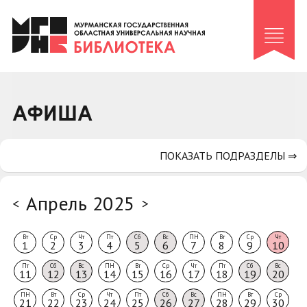
Клуб «Гиря и сельдерей»
Клуб «Семейный архив»
Клуб гидов
Коллегам
АФИША
Контакты
ПОКАЗАТЬ ПОДРАЗДЕЛЫ ⇒
Апрель 2025
<
>
Вт
Ср
Чт
Пт
Сб
Вс
ПН
Вт
Ср
Чт
1
2
3
4
5
6
7
8
9
10
Пт
Сб
Вс
ПН
Вт
Ср
Чт
Пт
Сб
Вс
11
12
13
14
15
16
17
18
19
20
ПН
Вт
Ср
Чт
Пт
Сб
Вс
ПН
Вт
Ср
21
22
23
24
25
26
27
28
29
30