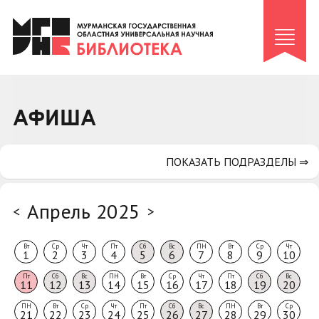
Клуб «Гиря и сельдерей»
Клуб «Семейный архив»
Клуб гидов
Коллегам
АФИША
Контакты
ПОКАЗАТЬ ПОДРАЗДЕЛЫ ⇒
Апрель 2025
<
>
Вт
Ср
Чт
Пт
Сб
Вс
ПН
Вт
Ср
Чт
1
2
3
4
5
6
7
8
9
10
Пт
Сб
Вс
ПН
Вт
Ср
Чт
Пт
Сб
Вс
11
12
13
14
15
16
17
18
19
20
ПН
Вт
Ср
Чт
Пт
Сб
Вс
ПН
Вт
Ср
21
22
23
24
25
26
27
28
29
30